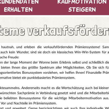
kundendaten
kaufmotivation
erhalten
steigern
eme verkaufsförder
n hautnah, und erleben die verkaufsfördernden Prämiensysteme! Sam
uch kein Wunder, sind sie doch ein klassisches Win-Win-System für all
fache Freude:
ann der lange Moment der Wonne beim Erlebnis selbst und schließlich di
r bieten Ihnen das größte Spektrum aller Möglichkeiten. Ob Sie sich fü
ngsorientiertes Bonussystem vorziehen, wir helfen Ihnen! Finanzielle Prä
rnative bietet ein punktebasiertes Prämiensystem.
nktesammelns. Andererseits macht es die Wertschätzung auch bei kleinere
gewünschten Sachprämie in Verbindung gesetzt wird und die Mitarbeiterb
e beliebten Bonussysteme für die wichtige Mitarbeitermotivation aus.
e Vor und Nachteile im Prämiensystem.
ert und erweitert. Gerne berücksichtigen wir auch Ihre individuelle 