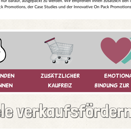
ur darauf, ausgepackt zu werden. Wir empfehlen Ihnen zusätzlich den in
ack Promotions, der Case Studies und der Innovative On Pack Promotions
unden
zusätzlicher
emotion
nnen
kaufreiz
bindung zur
le verkaufsfördern