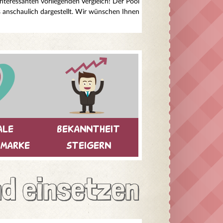
teressanten vorliegenden Vergleich! Der Pool
 anschaulich dargestellt. Wir wünschen Ihnen
ale
bekanntheit
 marke
steigern
d einsetzen