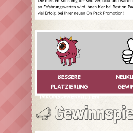
Die meisten Konsumgüter sind verpackt und warten n
an Erfahrungswerten wird Ihnen hier bei Best on P
viel Erfolg, bei Ihrer neuen On Pack Promotion!
bessere
neuk
platzierung
gewi
imkonsumverhalten
Gewinnspie