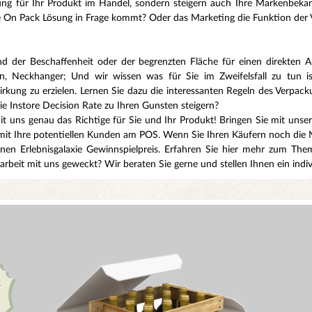
erung für Ihr Produkt im Handel, sondern steigern auch Ihre Markenbek
ine On Pack Lösung in Frage kommt? Oder das Marketing die Funktion der 
d der Beschaffenheit oder der begrenzten Fläche für einen direkten Au
, Neckhanger; Und wir wissen was für Sie im Zweifelsfall zu tun is
rkung zu erzielen. Lernen Sie dazu die interessanten Regeln des Verpac
 Instore Decision Rate zu Ihren Gunsten steigern?
t uns genau das Richtige für Sie und Ihr Produkt! Bringen Sie mit un
it Ihre potentiellen Kunden am POS. Wenn Sie Ihren Käufern noch die M
inen Erlebnisgalaxie Gewinnspielpreis. Erfahren Sie hier mehr zum Th
beit mit uns geweckt? Wir beraten Sie gerne und stellen Ihnen ein indi