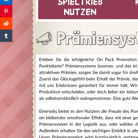
spieltrieb
nutzen
Prämiensyst
Erleben Sie die erfolgreiche On Pack Promotio
Punktekarte? Prämiensysteme boomen, und das ist a
attraktiven Prämien, sorgen Sie damit sogar für drei
Zuerst das Glücksgefühl beim Erhalt der Prämie, d
mit uns Erlebnissen garantiert für immer hält. Wi
Produktion entscheiden, oder doch lieber ein leistu
als selbstverständlich wahrgenommen. Eine gute Alte
Einerseits bietet es den Nutzern die Freude des Pu
ein bleibender emotionaler Effekt, dass mit einer 
Prämiensystem in der Logistik aus, oder wählen di
Außerdem erhalten Sie den wichtigen Einblick in all
Unser Prämienangebot wird kontinuierlich verbess