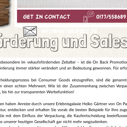
Get In Contact
0177/558689
info@naturspirit.de
örderung und Sale
nsbesondere im vekaufsfördernden Zeitalter – ist die On Back Promoti
sförderung immer stärker verändert und an Bedeutung gewonnen. Für erfo
scheidungsprozess bei Consumer Goods einzugreifen, sind die genann
n einen echten Mehrwert. Wie ist der Zusammenhang zwischen Verpa
, bis hin zur transparenten Werbefunktion!
nen haben Anreize durch unsere Erlebnisgalaxie Heiko Gärtner von On P
ur, entdecken und erhalten Sie vorab die besten Beispiele für Ihre zu
e mit dem Einfluss der Verpackung, die Kaufentscheidung beeinflusse
 unserer heutigen Gesellschaft gar nicht mehr wegzudenken.