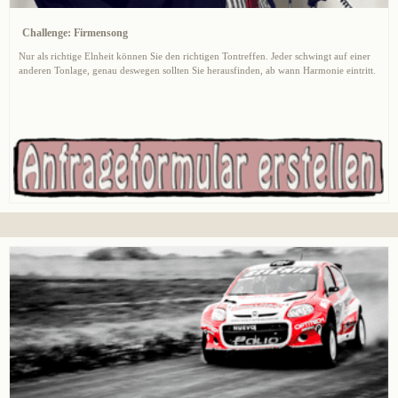
Challenge: Firmensong
Nur als richtige Elnheit können Sie den richtigen Tontreffen. Jeder schwingt auf einer
anderen Tonlage, genau deswegen sollten Sie herausfinden, ab wann Harmonie eintritt.