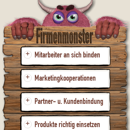
+
Mitarbeiter an sich binden
+
Marketingkooperationen
+
Partner- u. Kundenbindung
+
Produkte richtig einsetzen