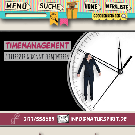
0177/558689
info@naturspirit.de