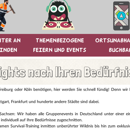
iter AN
THEMENBEZOGENE
ORTSUNABH
BINDEN
FEIERN UND EVENTS
BUCHBA
ights nach lhren Bedürfn
Freiburg oder Köln benötigen, hier werden Sie schnell fündig! Denn wi
gart, Frankfurt und hunderte andere Städte sind dabei.
achsen: Wir haben alle Gruppenevents in Deutschland unter einer einz
ndividuell auf Ihre Bedürfnisse zugeschnitten.
en Survival-Training inmitten unberührter Wildnis bis hin zum exklusi