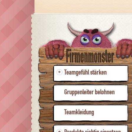
Teamgefühl stärken
+
Gruppenleiter belohnen
Teamkleidung
+