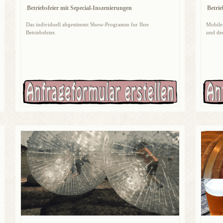
Betriebsfeier mit Sepecial-Inszenierungen
Betrie
Das individuell abgestimmt Show-Programm fur Ihre
Mobile
Betriebsfeier.
und de