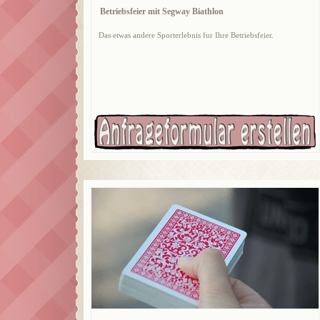
Betriebsfeier mit Segway Biathlon
Das etwas andere Sporterlebnis fur Ihre Betriebsfeier.