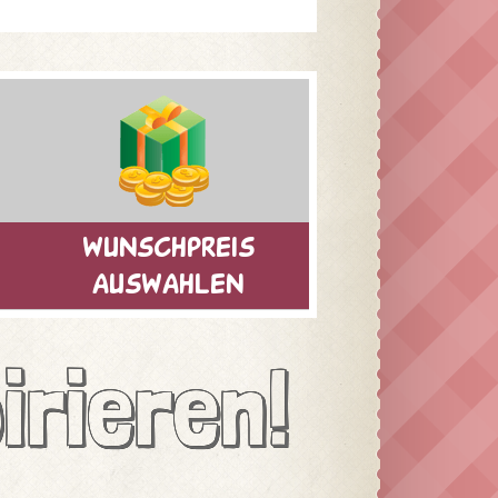
wunschpreis
auswahlen
irieren!