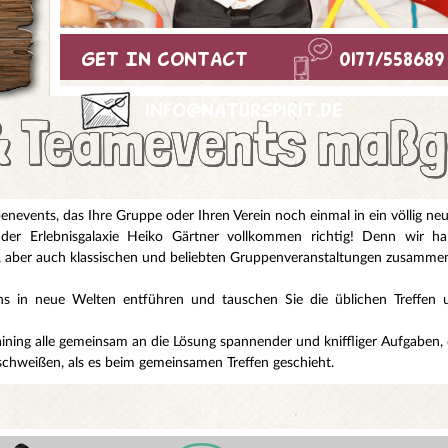
Get In Contact
0177/558689
info@naturspirit.de
& Teamevents maßg
events, das Ihre Gruppe oder Ihren Verein noch einmal in ein völlig neue
 der Erlebnisgalaxie Heiko Gärtner vollkommen richtig! Denn wir h
, aber auch klassischen und beliebten Gruppenveranstaltungen zusammeng
s in neue Welten entführen und tauschen Sie die üblichen Treffen 
ning alle gemeinsam an die Lösung spannender und kniffliger Aufgaben, d
hweißen, als es beim gemeinsamen Treffen geschieht.