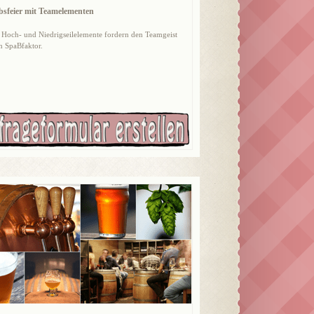
bsfeier mit Teamelementen
 Hoch- und Niedrigseilelemente fordern den Teamgeist
n SpaBfaktor.