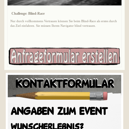
Challenge: Blind-Race
Nur durch vollkommens Vertrauen können Sie beim Blind-Race als erstes durch
das Ziel einfahren. Sie müssen Ihrem Navigator blind vertrauen.
KONTAKTFORMULAR
ANGABEN ZUM EVENT
wunscherlebnis?