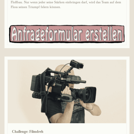
Floßbau. Nur wenn jeder seine Stärken einbringen darf, wird das Team auf dem
Floss seinen Triumpf felern können.
Challenge: Filmdreh