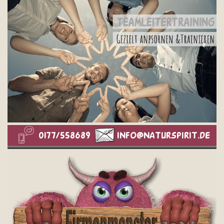
0177/558689
info@naturspirit.de