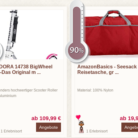
DORA 14738 BigWheel
AmazonBasics - Seesack 
-Das Original m ...
Reisetasche, gr ...
nders hochwertiger Scooter Roller
Material: 100% Nylon
Aluminium
ab 109,99 €
ab 19,
Angebote
Angeb
1
Erlebnisort
1
Erlebnisort