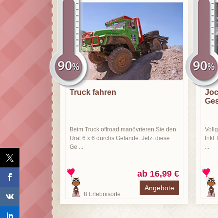
Truck fahren
Joc
Ges
Beim Truck offroad manövrieren Sie den
Voll
Ural 6 x 6 durchs Gelände. Jetzt diese
Inkl.
Ge ...
...
ab 16,99 €
Angebote
8
Erlebnisorte