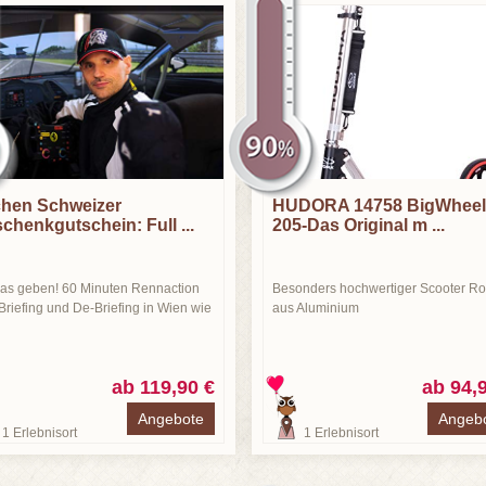
hen Schweizer
HUDORA 14758 BigWheel
chenkgutschein: Full ...
205-Das Original m ...
gas geben! 60 Minuten Rennaction
Besonders hochwertiger Scooter Rol
 Briefing und De-Briefing in Wien wie
aus Aluminium
ab 119,90 €
ab 94,
Angebote
Angeb
1
Erlebnisort
1
Erlebnisort