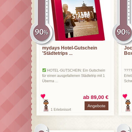
mydays Hotel-Gutschein
Joc
'Städtetrips ...
Box 
HOTEL-GUTSCHEIN: Ein Gutschein
????
für einen ausgefallenen Städtetrip mit 1
Erle
Überna ...
Schwe
ab 89,00 €
Angebote
1
Erlebnisort