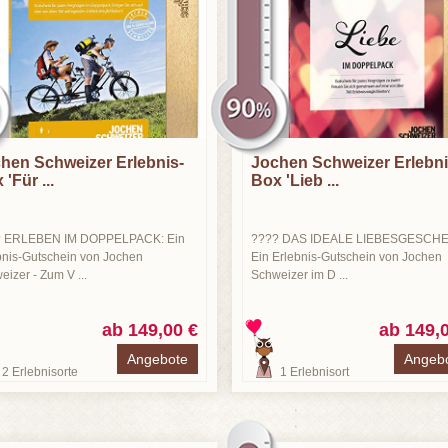
hen Schweizer Erlebnis-
Jochen Schweizer Erlebni
'Für ...
Box 'Lieb ...
️ ERLEBEN IM DOPPELPACK: Ein
???? DAS IDEALE LIEBESGESCHE
bnis-Gutschein von Jochen
Ein Erlebnis-Gutschein von Jochen
izer - Zum V ...
Schweizer im D ...
ab 149,00 €
ab 149,
Angebote
Angeb
2
Erlebnisorte
1
Erlebnisort