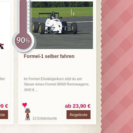
Formel-1 selber fahren
ler
Im Formel Einsteigerkurs sitzt du am
Steuer eines Formel BMW Rennwagens.
Jetzt d ...
99 €
ab 23,90 €
ote
Angebote
13
Erlebnisorte