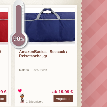
/
AmazonBasics - Seesack /
Reisetasche, gr ...
Material: 100% Nylon
99 €
ab 19,99 €
ote
Angebote
1
Erlebnisort