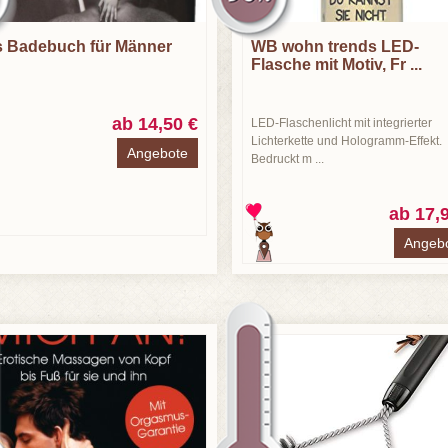
 Badebuch für Männer
WB wohn trends LED-
Flasche mit Motiv, Fr ...
ab 14,50 €
LED-Flaschenlicht mit integrierter
Lichterkette und Hologramm-Effekt.
Angebote
Bedruckt m ...
ab 17,
Angeb