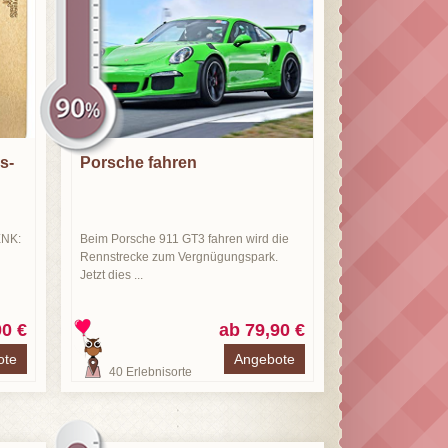
s-
Porsche fahren
NK:
Beim Porsche 911 GT3 fahren wird die
Rennstrecke zum Vergnügungspark.
Jetzt dies ...
00 €
ab 79,90 €
ote
Angebote
40
Erlebnisorte